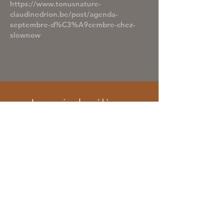
https://www.tonusnature-
claudinedrion.be/post/agenda-
septembre-d%C3%A9cembre-chez-
slownow
Les avis des élèves
"L’eutonie m’ouvre à la compréhension pour
avoir de la « présence » dans ma vie
quotidienne tout en restant ouvert et en «
contact avec l’environnement » qui est l’une des
originalités essentielles de l’eutonie."
Rodrigue, 39 ans