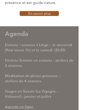
présence et est guide-nature.
En savoir plus
Agenda
Eutonie : séances à Liège : le mercredi
(flow tonus 1h) et le samedi (2h30)
Périnée féminin en eutonie : ateliers de
2 séances.
Méditation de pleine présence :
ateliers de 4 séances
Stages en Savoie (La Vigogne -
Valmorel) : janvier et juillet
Agenda en ligne